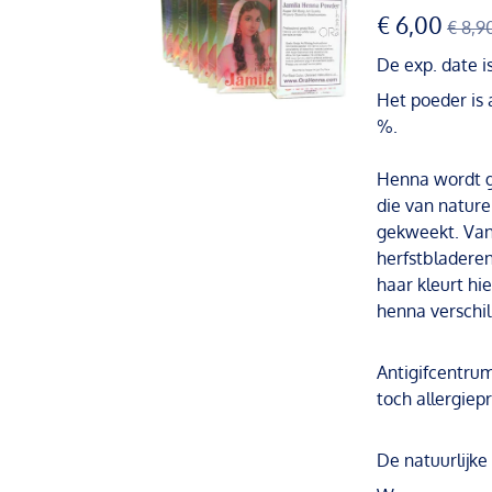
€ 6,00
€ 8,9
De exp. date i
Het poeder is 
%.
Henna wordt ge
die van nature
gekweekt. Van
herfstbladeren
haar kleurt hie
henna verschil
Antigifcentrum
toch allergiep
De natuurlijke