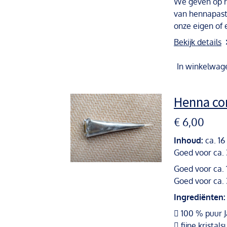
We geven op r
van hennapast
onze eigen of 
Bekijk details
In winkelwag
Henna con
€ 6,00
Inhoud:
ca. 1
Goed voor ca.
Goed voor ca. 
Goed voor ca.
Ingrediënten:
 100 % puur 
 fijne kristals