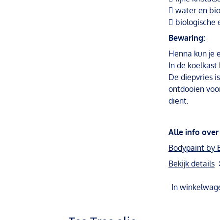
 water en bio
 biologische 
Bewaring:
Henna kun je 
In de koelkast
De diepvries i
ontdooien voor
dient.
Alle info over
Bodypaint by E
Bekijk details
In winkelwag