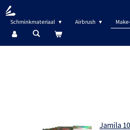
Ga
direct
naar
Schminkmateriaal
Airbrush
Make-
de
hoofdinhoud
Jamila 1