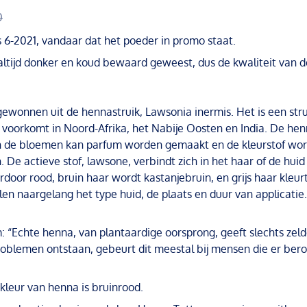
0
s 6-2021, vandaar dat het poeder in promo staat.
altijd donker en koud bewaard geweest, dus de kwaliteit van de
wonnen uit de hennastruik, Lawsonia inermis. Het is een strui
 voorkomt in Noord-Afrika, het Nabije Oosten en India. De henn
 de bloemen kan parfum worden gemaakt en de kleurstof wor
. De actieve stof, lawsone, verbindt zich in het haar of de hu
rdoor rood, bruin haar wordt kastanjebruin, en grijs haar kleurt
len naargelang het type huid, de plaats en duur van applicatie.
: “Echte henna, van plantaardige oorsprong, geeft slechts zeld
roblemen ontstaan, gebeurt dit meestal bij mensen die er bero
 kleur van henna is bruinrood.