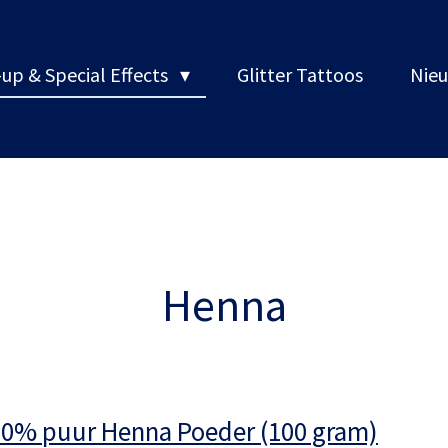
up & Special Effects
Glitter Tattoos
Nieu
Henna
00% puur Henna Poeder (100 gram)