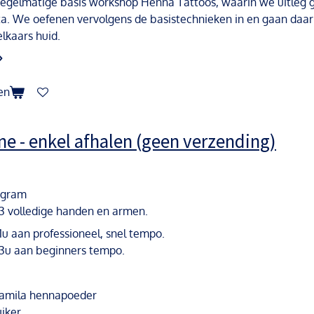
egelmatige basis workshop Henna Tattoos, waarin we uitleg g
a. We oefenen vervolgens de basistechnieken in en gaan daar
elkaars huid.
en
e - enkel afhalen (geen verzending)
6 gram
 3 volledige handen en armen.
1u aan professioneel, snel tempo.
 3u aan beginners tempo.
Jamila hennapoeder
uiker