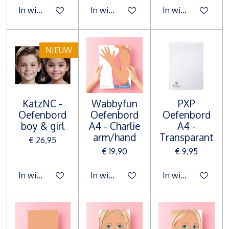
In winkelwagen
In winkelwagen
In winkelwagen
NIEUW
KatzNC -
Wabbyfun
PXP
Oefenbord
Oefenbord
Oefenbord
boy & girl
A4 - Charlie
A4 -
arm/hand
Transparant
€ 26,95
€ 19,90
€ 9,95
In winkelwagen
In winkelwagen
In winkelwagen