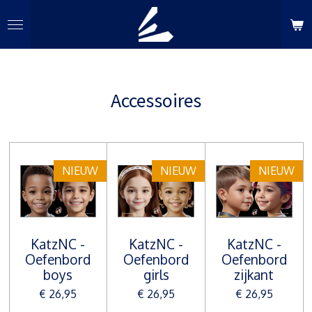
Ga
direct
naar
de
hoofdinhoud
Accessoires
NIEUW
NIEUW
NIEUW
KatzNC -
KatzNC -
KatzNC -
Oefenbord
Oefenbord
Oefenbord
boys
girls
zijkant
€ 26,95
€ 26,95
€ 26,95