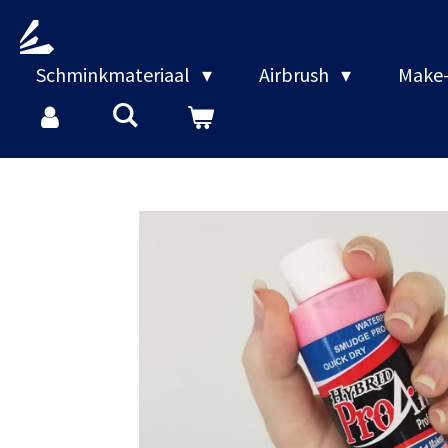
Ga
direct
naar
Schminkmateriaal
Airbrush
Make-
de
hoofdinhoud