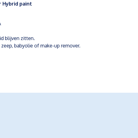
 Hybrid paint
A
d blijven zitten.
e zeep, babyolie of make-up remover.