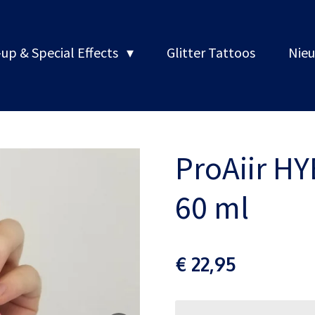
up & Special Effects
Glitter Tattoos
Nieu
ProAiir HY
60 ml
€ 22,95