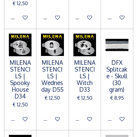
€ 12,50
In winkelwagen
In winkelwagen
In winkelwagen
In winkelwa
MILENA
MILENA
MILENA
DFX
STENCI
STENCI
STENCI
Splitcak
LS |
LS |
LS |
e - Skull
Spooky
Wednes
Witch
(30
House
day D55
D33
gram)
D34
€ 12,50
€ 12,50
€ 8,95
€ 12,50
In winkelwagen
In winkelwagen
In winkelwagen
In winkelwa