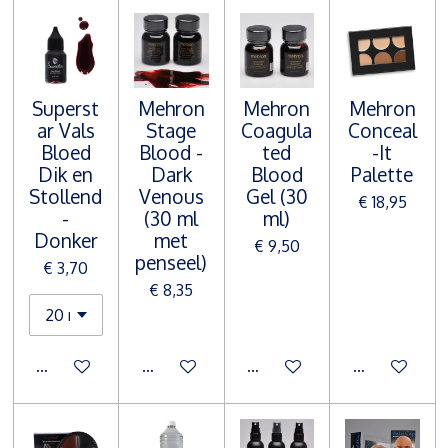
Superst
Mehron
Mehron
Mehron
ar Vals
Stage
Coagula
Conceal
Bloed
Blood -
ted
-It
Dik en
Dark
Blood
Palette
Stollend
Venous
Gel (30
€ 18,95
-
(30 ml
ml)
Donker
met
€ 9,50
penseel)
€ 3,70
€ 8,35
In winkelwagen
In winkelwagen
In winkelwagen
In winkelwa