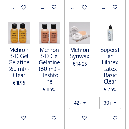
In winkelwagen
In winkelwagen
In winkelwagen
In winkelwa
Mehron
Mehron
Mehron
Superst
3-D Gel
3-D Gel
Synwax
ar
Gelatine
Gelatine
Lilatex
€ 14,25
(60 ml) -
(60 ml) -
Latex
Clear
Fleshto
Basic
ne
Clear
€ 11,95
€ 11,95
€ 7,95
In winkelwagen
In winkelwagen
In winkelwagen
In winkelwa