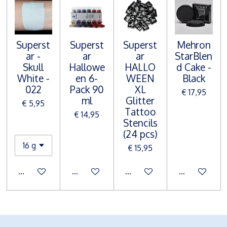
Superst
Superst
Superst
Mehron
ar -
ar
ar
StarBlen
Skull
Hallowe
HALLO
d Cake -
White -
en 6-
WEEN
Black
022
Pack 90
XL
€ 17,95
ml
Glitter
€ 5,95
Tattoo
€ 14,95
Stencils
(24 pcs)
€ 15,95
In winkelwagen
In winkelwagen
In winkelwagen
In winkelwa