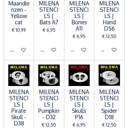
Maandle
MILENA
MILENA
MILENA
nzen -
STENCI
STENCI
STENCI
Yellow
LS |
LS |
LS |
cat
Bats A7
Bones
Hand
A11
D56
€ 10,99
€ 6,95
€ 6,95
€ 12,50
In winkelwagen
In winkelwagen
In winkelwagen
In winkelwa
MILENA
MILENA
MILENA
MILENA
STENCI
STENCI
STENCI
STENCI
LS |
LS |
LS |
LS |
Pirate
Pumpkin
Skulls
Spider
Skull -
- D32
P16
D18
D38
€ 12,50
€ 6,95
€ 12,50