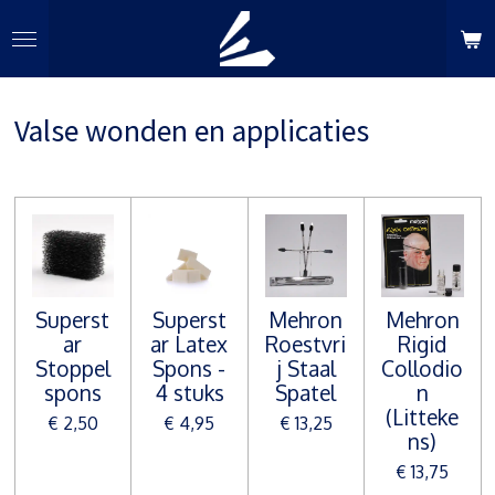
Ga
direct
naar
de
Valse wonden en applicaties
hoofdinhoud
Superst
Superst
Mehron
Mehron
ar
ar Latex
Roestvri
Rigid
Stoppel
Spons -
j Staal
Collodio
spons
4 stuks
Spatel
n
(Litteke
€ 2,50
€ 4,95
€ 13,25
ns)
€ 13,75