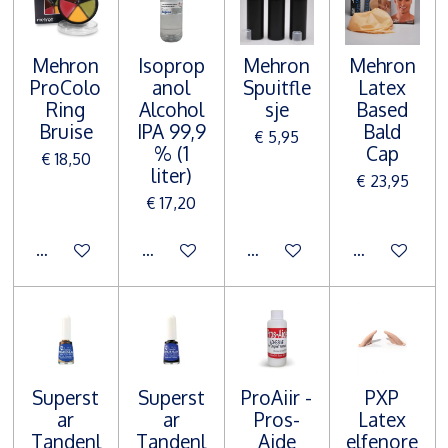
Mehron
Isoprop
Mehron
Mehron
ProColo
anol
Spuitfle
Latex
Ring
Alcohol
sje
Based
Bruise
IPA 99,9
Bald
€ 5,95
% (1
Cap
€ 18,50
liter)
€ 23,95
€ 17,20
In winkelwagen
In winkelwagen
In winkelwagen
In winkelwa
Superst
Superst
ProAiir -
PXP
ar
ar
Pros-
Latex
Tandenl
Tandenl
Aide
elfenore