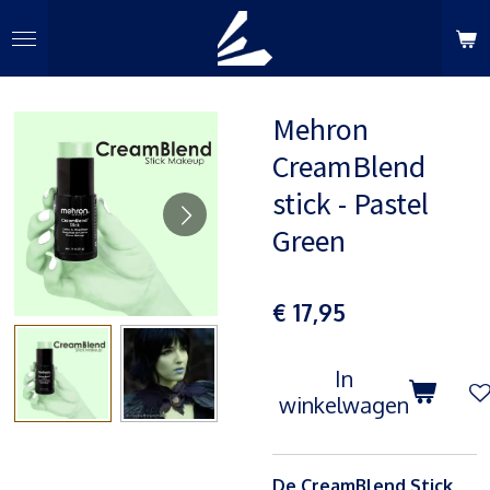
Ga
direct
naar
de
Mehron
hoofdinhoud
CreamBlend
stick - Pastel
Green
€ 17,95
In
winkelwagen
De CreamBlend Stick