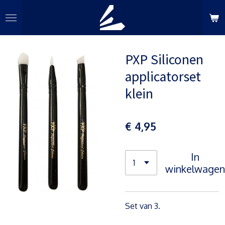
Ga
direct
naar
de
PXP Siliconen
hoofdinhoud
applicatorset
klein
€ 4,95
In
winkelwagen
Set van 3.