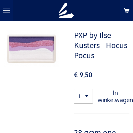
Ga
direct
naar
de
PXP by Ilse
hoofdinhoud
Kusters - Hocus
Pocus
€ 9,50
In
winkelwagen
28 gram one