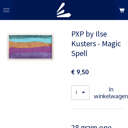
Ga
direct
naar
de
PXP by Ilse
hoofdinhoud
Kusters - Magic
Spell
€ 9,50
In
winkelwagen
28 gram one