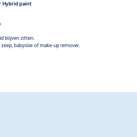
 Hybrid paint
A
d blijven zitten.
e zeep, babyolie of make-up remover.