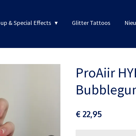
up & Special Effects
Glitter Tattoos
Nieu
ProAiir HY
Bubblegum
€ 22,95