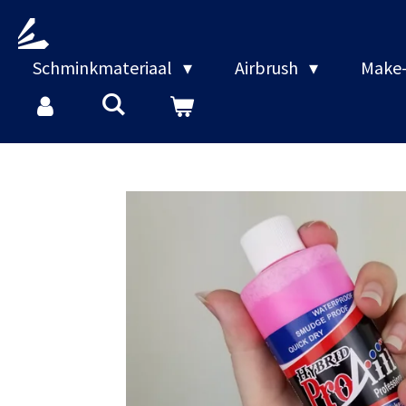
Ga
direct
naar
Schminkmateriaal
Airbrush
Make-
de
hoofdinhoud