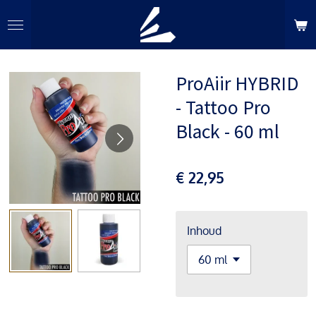
Ga
direct
naar
de
ProAiir HYBRID
hoofdinhoud
- Tattoo Pro
Black - 60 ml
€ 22,95
Inhoud