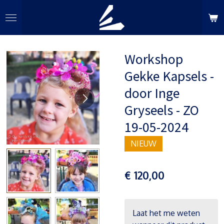
Ga
direct
naar
de
Workshop
hoofdinhoud
Gekke Kapsels -
door Inge
Gryseels - ZO
19-05-2024
NIEUW
€ 120,00
Laat het me weten