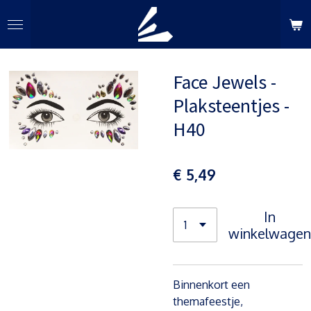
Ga
direct
naar
de
Face Jewels -
hoofdinhoud
Plaksteentjes -
H40
€ 5,49
In
winkelwagen
Binnenkort een
themafeestje,