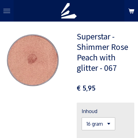
Ga
direct
naar
de
Superstar -
hoofdinhoud
Shimmer Rose
Peach with
glitter - 067
€ 5,95
Inhoud