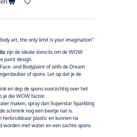
gen
dy art, the only limit is your imagination”
ils
zijn de ideale stencils om de WOW
ce paint design.
Face- and Bodypaint of zelfs de Dream
ngerdauber of spons. Let op dat je de
nk en dep de spons voorzichtig over het
eb je die WOW factor.
ialer maken, spray dan Superstar Sparkling
de schmink nog een beetje nat is.
n herbruikbaar plastic en kunnen na
gd worden met water en een zachte spons.