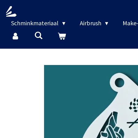
Ga
direct
naar
Schminkmateriaal
Airbrush
Make-
de
hoofdinhoud