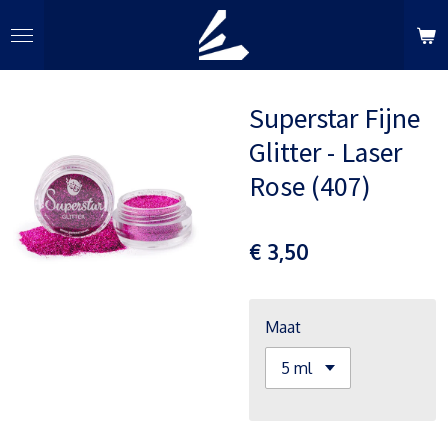
Ga
direct
naar
de
Superstar Fijne
hoofdinhoud
Glitter - Laser
Rose (407)
€ 3,50
Maat