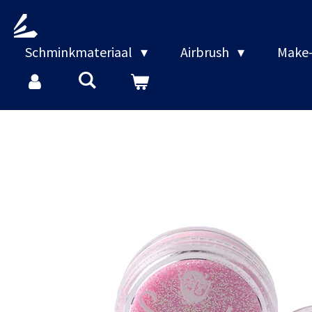
Ga
direct
naar
Schminkmateriaal
Airbrush
Make-
de
hoofdinhoud