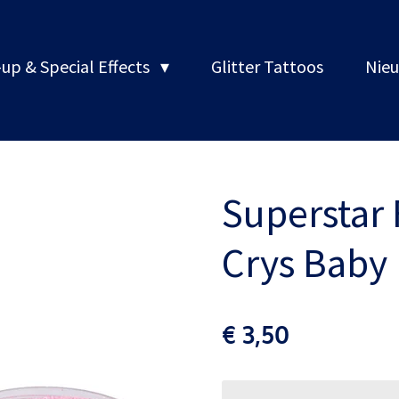
up & Special Effects
Glitter Tattoos
Nieu
Superstar F
Crys Baby 
€ 3,50