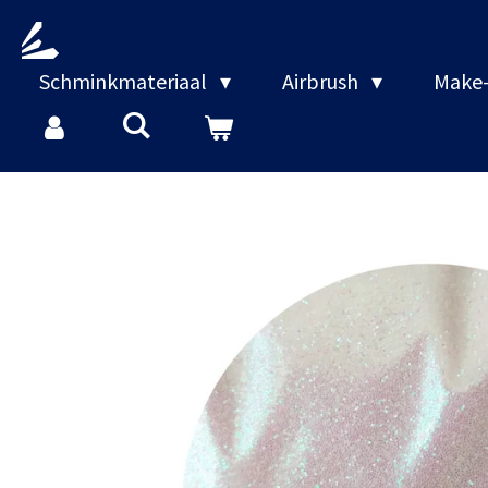
Ga
direct
naar
Schminkmateriaal
Airbrush
Make-
de
hoofdinhoud