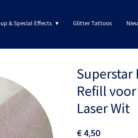
up & Special Effects
Glitter Tattoos
Nieu
Superstar F
Refill voor
Laser Wit
€ 4,50