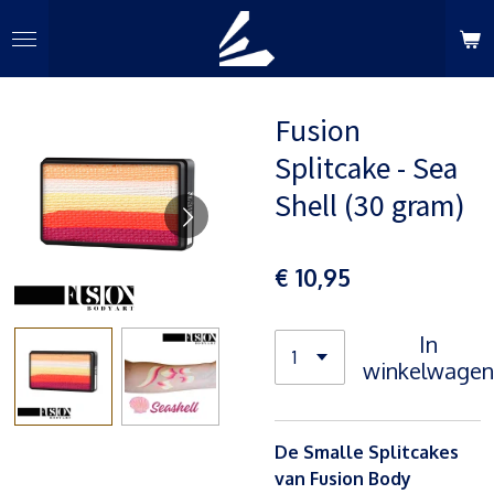
Ga
direct
naar
de
Fusion
hoofdinhoud
Splitcake - Sea
Shell (30 gram)
€ 10,95
In
winkelwagen
De Smalle Splitcakes
van Fusion Body