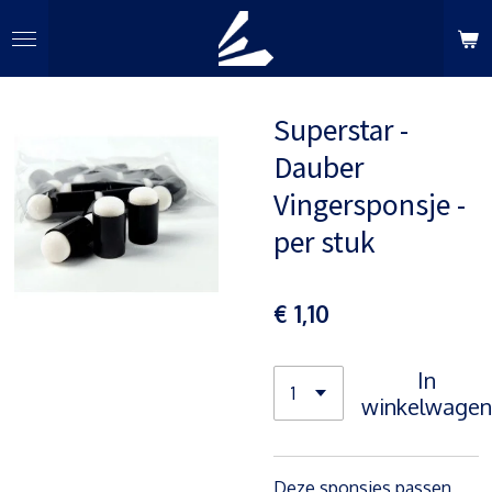
Ga
direct
naar
de
Superstar -
hoofdinhoud
Dauber
Vingersponsje -
per stuk
€ 1,10
In
winkelwagen
Deze sponsjes passen