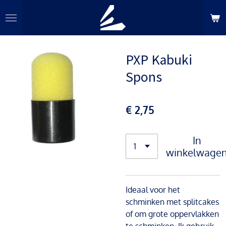
Ga
direct
naar
de
PXP Kabuki
hoofdinhoud
Spons
€ 2,75
In
winkelwage
Ideaal voor het
schminken met splitcakes
of om grote oppervlakken