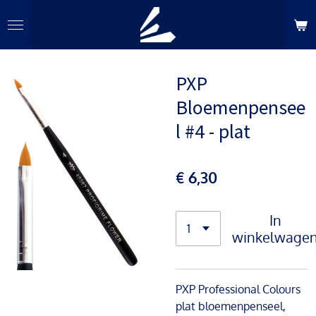
Ga
direct
naar
de
PXP
hoofdinhoud
Bloemenpensee
l #4 - plat
€ 6,30
In
winkelwage
PXP Professional Colours
plat bloemenpenseel,