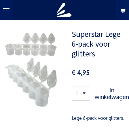
Ga
direct
naar
de
Superstar Lege
hoofdinhoud
6-pack voor
glitters
€ 4,95
In
winkelwagen
Lege 6-pack voor glitters.