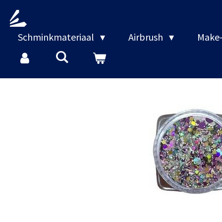
Ga
direct
naar
Schminkmateriaal
Airbrush
Make-
de
hoofdinhoud