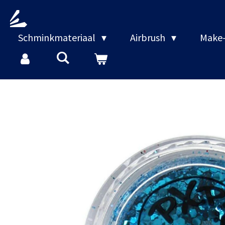
Ga
direct
naar
Schminkmateriaal
Airbrush
Make-
de
hoofdinhoud