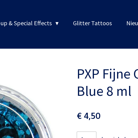
up & Special Effects
Glitter Tattoos
Nieu
PXP Fijne
Blue 8 ml
€ 4,50