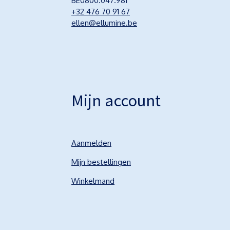
BE0800.047.981
+32 476 70 91 67
ellen@ellumine.be
Mijn account
Aanmelden
Mijn bestellingen
Winkelmand