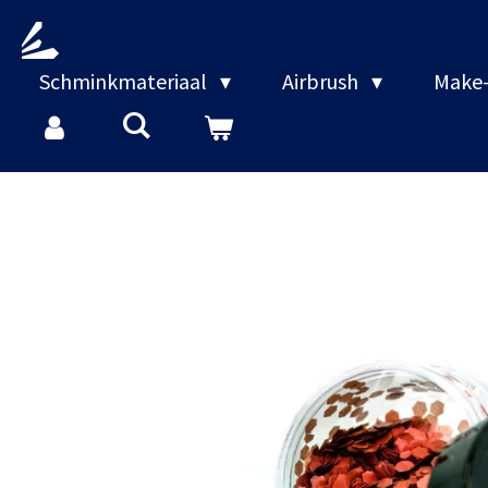
Ga
direct
naar
Schminkmateriaal
Airbrush
Make-
de
hoofdinhoud