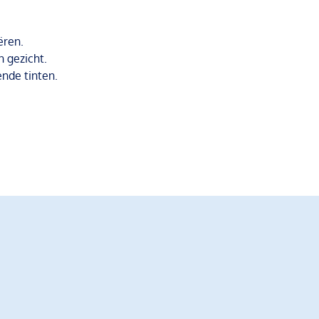
ëren.
n gezicht.
ende tinten.