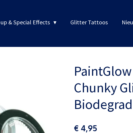
up & Special Effects
Glitter Tattoos
Nieu
PaintGlow
Chunky Gli
Biodegrad
€ 4,95