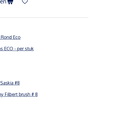
gen
s Rond Eco
ns ECO - per stuk
Saskia #8
y Filbert brush # 8