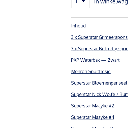
In winkelwa
Inhoud:
3 x Superstar Grimeerspon
3 x Superstar Butterfly spo
PXP Waterbak — Zwart
Mehron Spuitflesje
Superstar Bloemenpenseel 
Superstar Nick Wolfe / Burn
Superstar Maayke #2
Superstar Maayke #4