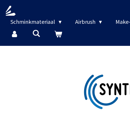
Ga
direct
naar
Schminkmateriaal
Airbrush
Make-
de
hoofdinhoud