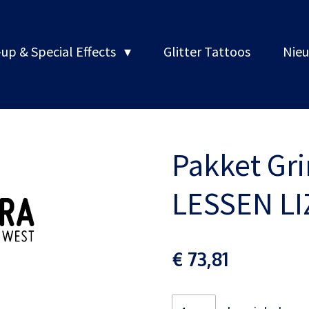
up & Special Effects
Glitter Tattoos
Nieu
Pakket Gri
LESSEN LI
€ 73,81