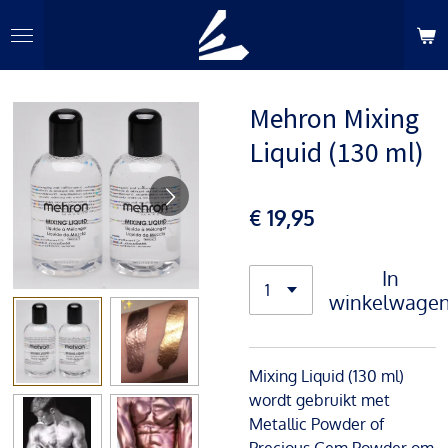
Ga
direct
naar
de
Mehron Mixing
hoofdinhoud
Liquid (130 ml)
€ 19,95
In
winkelwage
Mixing Liquid (130 ml)
wordt gebruikt met
Metallic Powder of