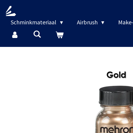
Ga
direct
naar
Schminkmateriaal
Airbrush
Make-
de
hoofdinhoud