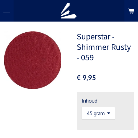
Ga
direct
naar
de
Superstar -
hoofdinhoud
Shimmer Rusty
- 059
€ 9,95
Inhoud