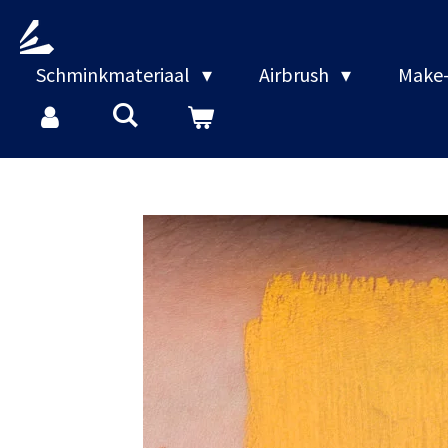
Ga
direct
naar
Schminkmateriaal
Airbrush
Make-
de
hoofdinhoud