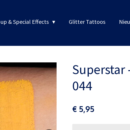
up & Special Effects
Glitter Tattoos
Nieu
Superstar -
044
€ 5,95