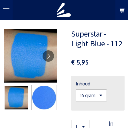
Ga
direct
naar
de
Superstar -
hoofdinhoud
Light Blue - 112
€ 5,95
Inhoud
In