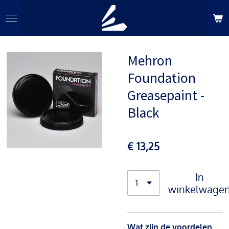
Ga
direct
naar
de
Mehron
hoofdinhoud
Foundation
Greasepaint -
Black
€ 13,25
In
winkelwage
Wat zijn de voordelen