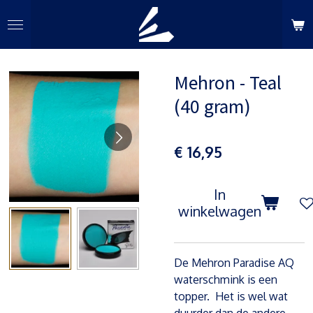
Ga
direct
naar
de
Mehron - Teal
hoofdinhoud
(40 gram)
€ 16,95
In
winkelwagen
De Mehron Paradise AQ
waterschmink is een
topper. Het is wel wat