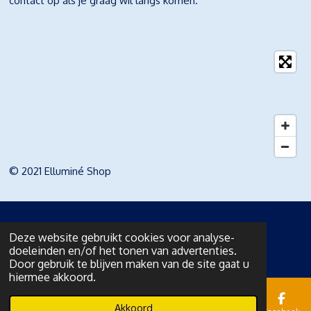
contact op als je graag wil langs komen.
© 2021 Elluminé Shop
Deze website gebruikt cookies voor analyse-
doeleinden en/of het tonen van advertenties.
Door gebruik te blijven maken van de site gaat u
hiermee akkoord.
Akkoord