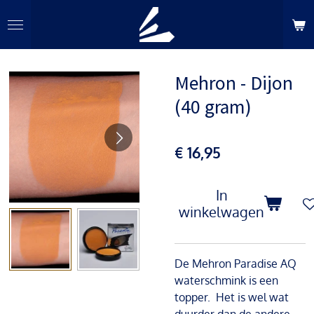
Ga
direct
naar
de
Mehron - Dijon
hoofdinhoud
(40 gram)
€ 16,95
In
winkelwagen
De Mehron Paradise AQ
waterschmink is een
topper. Het is wel wat