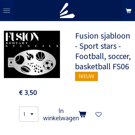
Ga
direct
naar
de
Fusion sjabloon
hoofdinhoud
- Sport stars -
Football, soccer,
basketball FS06
NIEUW
€ 3,50
In
winkelwagen