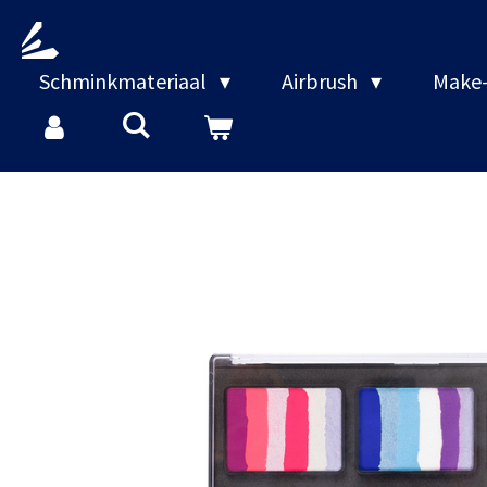
Ga
direct
naar
Schminkmateriaal
Airbrush
Make-
de
hoofdinhoud