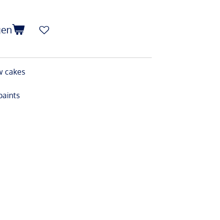
gen
w cakes
paints