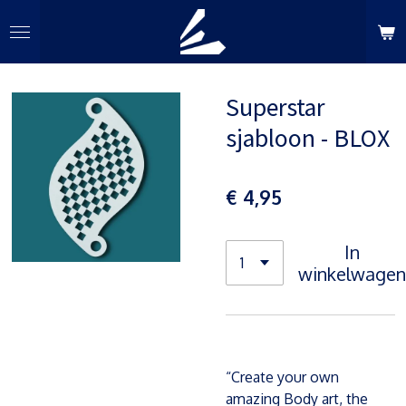
Ga
direct
naar
de
Superstar
hoofdinhoud
sjabloon - BLOX
€ 4,95
In
winkelwagen
“Create your own
amazing Body art, the