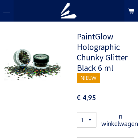
Ga
direct
naar
de
PaintGlow
hoofdinhoud
Holographic
Chunky Glitter
Black 6 ml
NIEUW
€ 4,95
In
winkelwagen