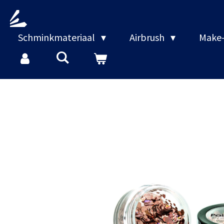
Ga
direct
naar
Schminkmateriaal
Airbrush
Make-
de
hoofdinhoud