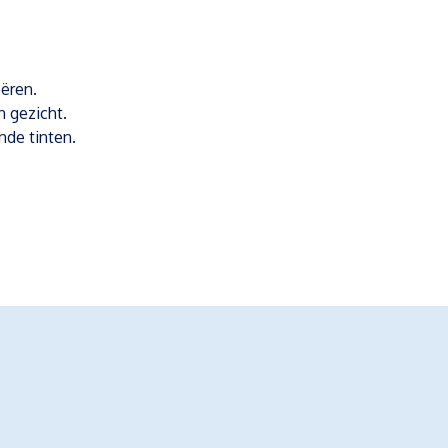
eëren.
n gezicht.
ende tinten.