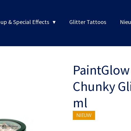
up & Special Effects
Glitter Tattoos
Nieu
PaintGlow
Chunky Gli
ml
NIEUW