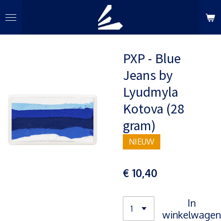
Ga
direct
naar
de
PXP - Blue
hoofdinhoud
Jeans by
Lyudmyla
Kotova (28
gram)
NIEUW
€ 10,40
In
winkelwagen