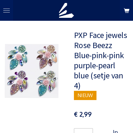
Ga
direct
naar
de
PXP Face jewels
hoofdinhoud
Rose Beezz
Blue-pink-pink
purple-pearl
blue (setje van
4)
NIEUW
€ 2,99
In