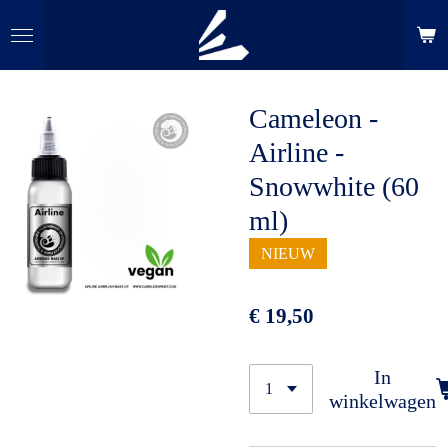
Ga
direct
naar
de
Cameleon -
hoofdinhoud
Airline -
Snowwhite (60
ml)
NIEUW
€ 19,50
In
winkelwagen