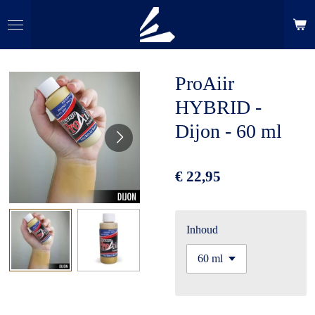
Ga
direct
naar
de
ProAiir
hoofdinhoud
HYBRID -
Dijon - 60 ml
€ 22,95
Inhoud