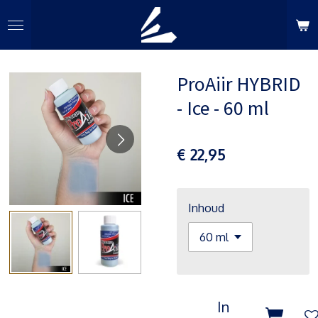
Ga
direct
naar
de
ProAiir HYBRID
hoofdinhoud
- Ice - 60 ml
€ 22,95
Inhoud
In