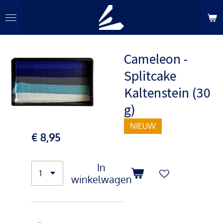
Ga
direct
naar
de
Cameleon -
hoofdinhoud
Splitcake
Kaltenstein (30
g)
NIEUW
€ 8,95
In
winkelwagen