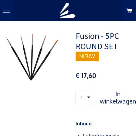
Ga
direct
naar
de
Fusion - 5PC
hoofdinhoud
ROUND SET
NIEUW
€ 17,60
In
winkelwagen
Inhoud:
1 x Professionele