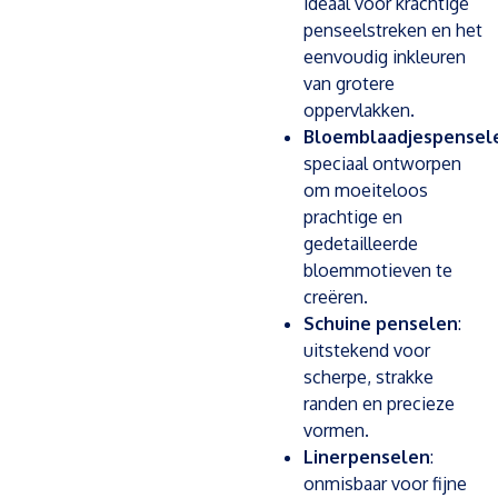
ideaal voor krachtige
penseelstreken en het
eenvoudig inkleuren
van grotere
oppervlakken.
Bloemblaadjespensel
speciaal ontworpen
om moeiteloos
prachtige en
gedetailleerde
bloemmotieven te
creëren.
Schuine penselen
:
uitstekend voor
scherpe, strakke
randen en precieze
vormen.
Linerpenselen
:
onmisbaar voor fijne