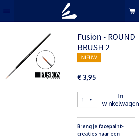
Ga
direct
naar
de
Fusion - ROUND
hoofdinhoud
BRUSH 2
NIEUW
€ 3,95
In
winkelwagen
Breng je facepaint-
creaties naar een