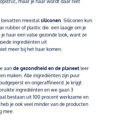
pstruc, maar je haar wordt daar niet
bevatten meestal
siliconen
.
Siliconen kun
aar rubber of plastic die een laagje om je
 je haar een valse gezonde look, want ze
goede ingrediënten uit
iet meer bij het haar komen.
we aan
de gezondheid en de planeet
leer
ten maken. Alle ingrediënten zijn puur
oudgeperst en ongeraffineerd. Je krijgt
ebruikte ingrediënten en we gaan 3
aal bestaan uit 100 procent werkzame en
 heb je ook veel minder van de producten
ng mee.