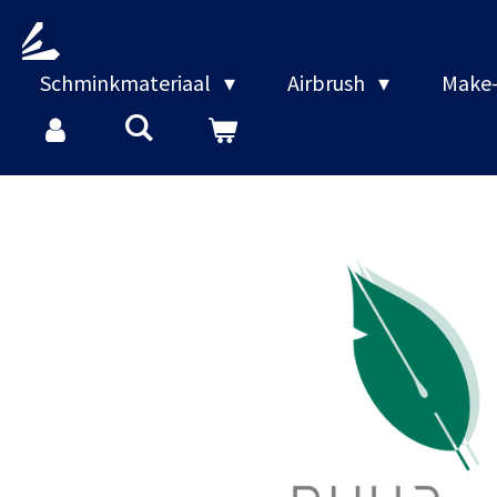
Ga
direct
naar
Schminkmateriaal
Airbrush
Make-
de
hoofdinhoud