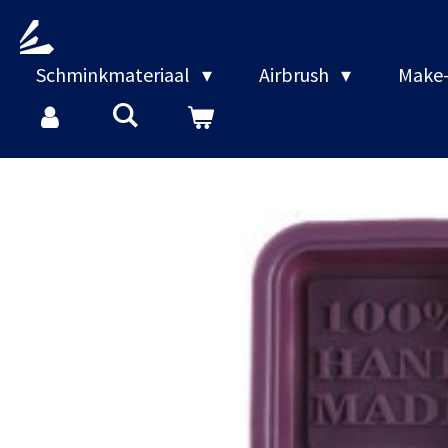
Ga
direct
naar
Schminkmateriaal
Airbrush
Make-
de
hoofdinhoud