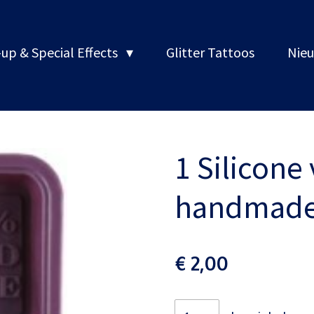
up & Special Effects
Glitter Tattoos
Nieu
1 Silicone
handmad
€ 2,00