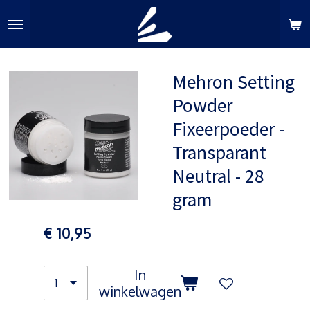
Ga
direct
naar
de
Mehron Setting
hoofdinhoud
Powder
Fixeerpoeder -
Transparant
Neutral - 28
gram
€ 10,95
In
winkelwagen